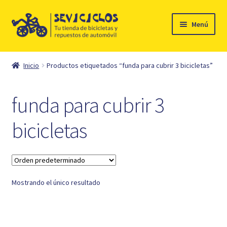
Ir
Ir
Menú
a
al
la
contenido
Inicio
navegación
Inicio
Productos etiquetados “funda para cubrir 3 bicicletas”
Expandi
Ciclismo
el
funda para cubrir 3
menú
Automóvil
hijo
bicicletas
Mi cuenta
Contacto
Mostrando el único resultado