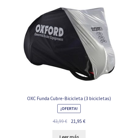
OXC Funda Cubre-Bicicleta (3 bicicletas)
¡OFERTA!
El
El
43,99
€
21,95
€
precio
precio
original
actual
Leer más