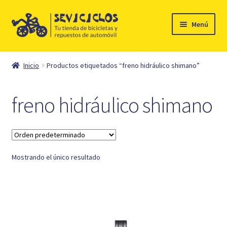
Ir
Ir
Menú
a
al
la
contenido
Inicio
navegación
Inicio
Productos etiquetados “freno hidráulico shimano”
Expandi
Ciclismo
el
freno hidráulico shimano
menú
Automóvil
hijo
Mi cuenta
Mostrando el único resultado
Contacto