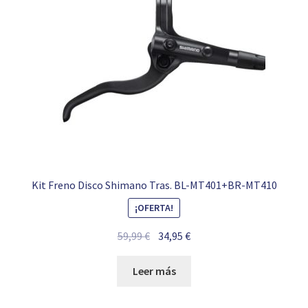
Kit Freno Disco Shimano Tras. BL-MT401+BR-MT410
¡OFERTA!
El
El
59,99
€
34,95
€
precio
precio
original
actual
Leer más
era:
es:
59,99 €.
34,95 €.