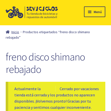
Ir
Ir
Menú
a
al
la
contenido
Inicio
navegación
Inicio
Productos etiquetados “freno disco shimano
Expandi
rebajado”
Ciclismo
el
menú
Automóvil
freno disco shimano
hijo
Mi cuenta
rebajado
Contacto
Actualmente la
Cerrado por vacaciones
tienda está cerrada y los productos no aparecen
disponibles. ¡Volvemos pronto! Gracias por tu
paciencia y sentimos cualquier inconveniente.