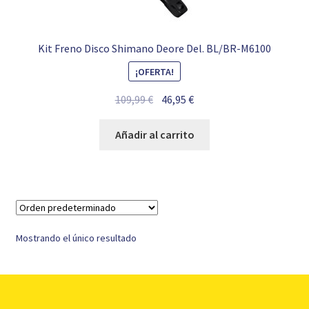
Kit Freno Disco Shimano Deore Del. BL/BR-M6100
¡OFERTA!
El
El
109,99
€
46,95
€
precio
precio
original
actual
Añadir al carrito
era:
es:
109,99 €.
46,95 €.
Mostrando el único resultado