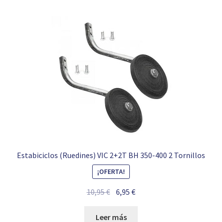
Estabiciclos (Ruedines) VIC 2+2T BH 350-400 2 Tornillos
¡OFERTA!
El
El
10,95
€
6,95
€
precio
precio
original
actual
Leer más