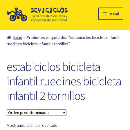
Ir
Ir
Menú
a
al
la
contenido
Inicio
navegación
Inicio
Productos etiquetados “estabiciclos bicicleta infantil
Expandi
ruedines bicicleta infantil 2 tornillos”
Ciclismo
el
menú
Automóvil
estabiciclos bicicleta
hijo
Mi cuenta
infantil ruedines bicicleta
infantil 2 tornillos
Contacto
Mostrando el único resultado