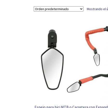
Mostrando el ú
Espejo para bici MTB o Carretera con Expand