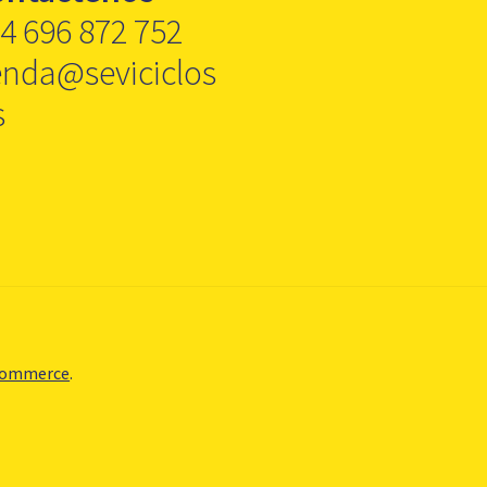
4 696 872 752
enda@seviciclos
s
Commerce
.