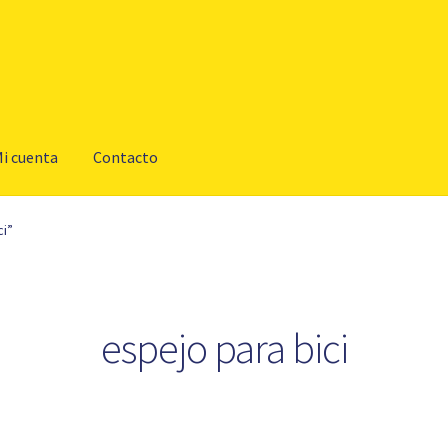
i cuenta
Contacto
ci”
espejo para bici