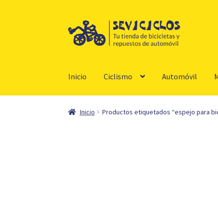
Ir
Ir
a
al
la
contenido
navegación
Inicio
Ciclismo
Automóvil
M
Inicio
Productos etiquetados “espejo para bi