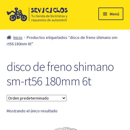
Ir
Ir
Menú
a
al
la
contenido
Inicio
navegación
Inicio
Productos etiquetados “disco de freno shimano sm-
Expandi
rt56 180mm 6t”
Ciclismo
el
menú
Automóvil
disco de freno shimano
hijo
Mi cuenta
sm-rt56 180mm 6t
Contacto
Mostrando el único resultado