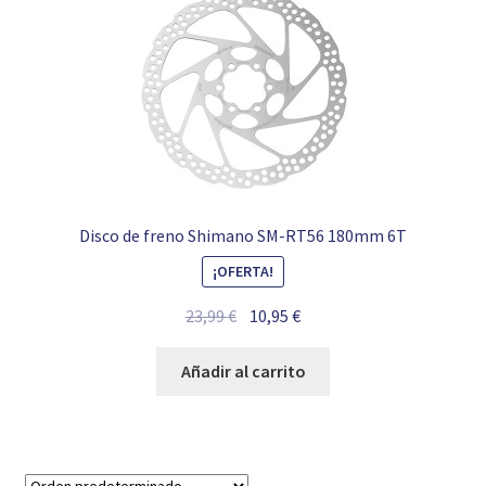
Disco de freno Shimano SM-RT56 180mm 6T
¡OFERTA!
El
El
23,99
€
10,95
€
precio
precio
original
actual
Añadir al carrito
era:
es:
23,99 €.
10,95 €.