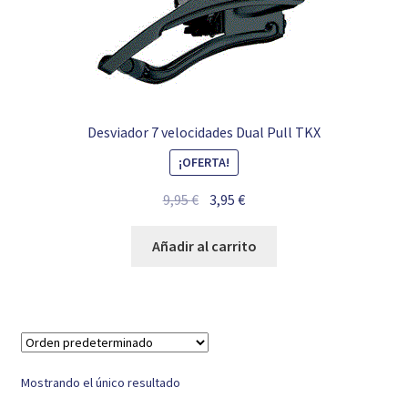
Desviador 7 velocidades Dual Pull TKX
¡OFERTA!
El
El
9,95
€
3,95
€
precio
precio
original
actual
Añadir al carrito
era:
es:
9,95 €.
3,95 €.
Mostrando el único resultado