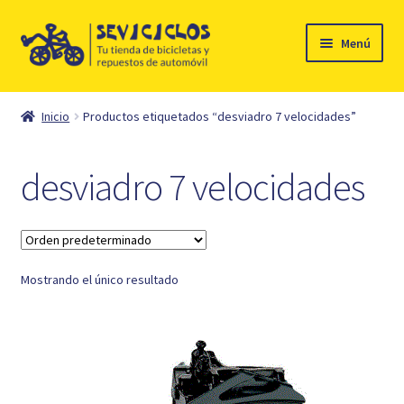
Ir
Ir
Menú
a
al
la
contenido
Inicio
navegación
Inicio
Productos etiquetados “desviadro 7 velocidades”
Expandi
Ciclismo
el
desviadro 7 velocidades
menú
Automóvil
hijo
Mi cuenta
Mostrando el único resultado
Contacto