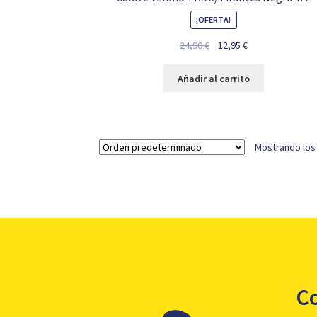
¡OFERTA!
El
El
24,90
€
12,95
€
precio
precio
original
actual
Añadir al carrito
era:
es:
24,90 €.
12,95 €.
Mostrando los
C