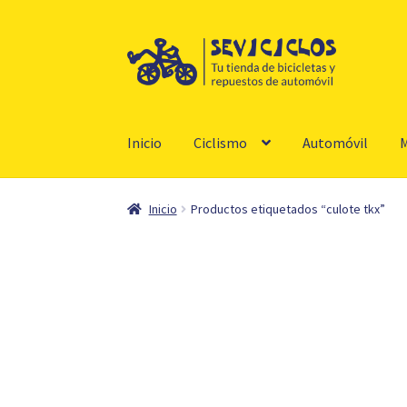
Ir
Ir
a
al
la
contenido
navegación
Inicio
Ciclismo
Automóvil
M
Inicio
Productos etiquetados “culote tkx”