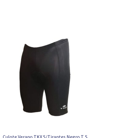
Culote Verano TKX S/Tirantes Negro T. S