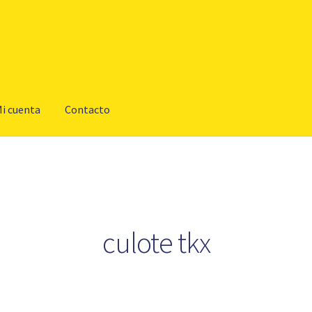
i cuenta
Contacto
culote tkx