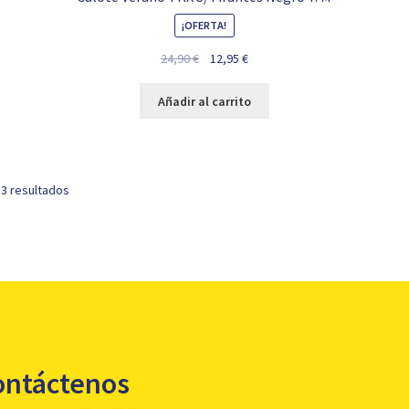
¡OFERTA!
El
El
24,90
€
12,95
€
precio
precio
original
actual
Añadir al carrito
era:
es:
24,90 €.
12,95 €.
 3 resultados
ontáctenos