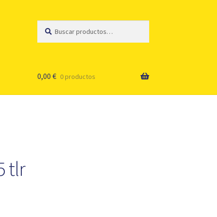
Buscar
Buscar
por:
0,00
€
0 productos
 tlr