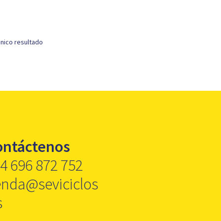
nico resultado
ontáctenos
4 696 872 752
enda@seviciclos
s