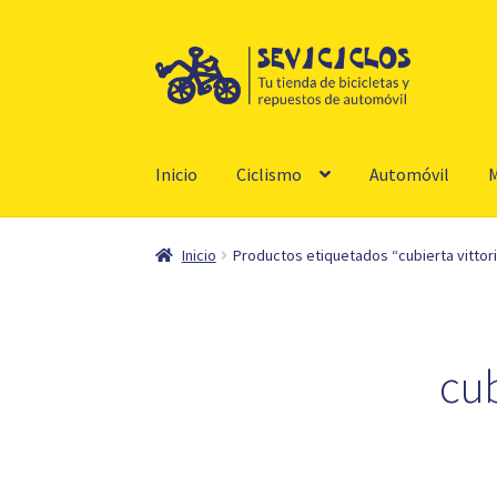
Ir
Ir
a
al
la
contenido
navegación
Inicio
Ciclismo
Automóvil
M
Inicio
Productos etiquetados “cubierta vittori
cub