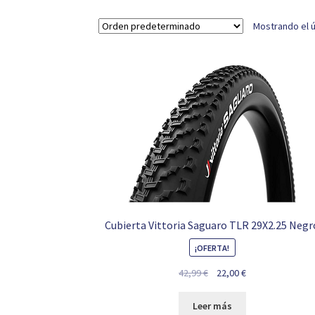
Mostrando el ú
Cubierta Vittoria Saguaro TLR 29X2.25 Negr
¡OFERTA!
El
El
42,99
€
22,00
€
precio
precio
original
actual
Leer más