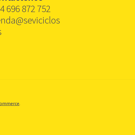
4 696 872 752
enda@seviciclos
s
Commerce
.