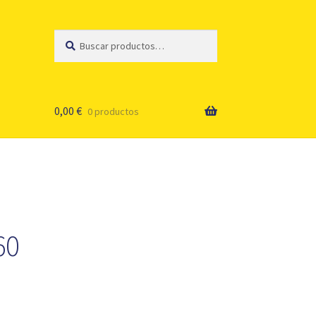
Buscar
Buscar
por:
0,00
€
0 productos
60