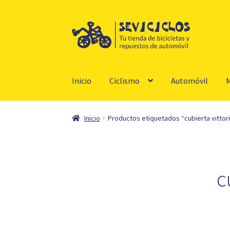
Ir
Ir
a
al
la
contenido
navegación
Inicio
Ciclismo
Automóvil
M
Inicio
Productos etiquetados “cubierta vittori
c