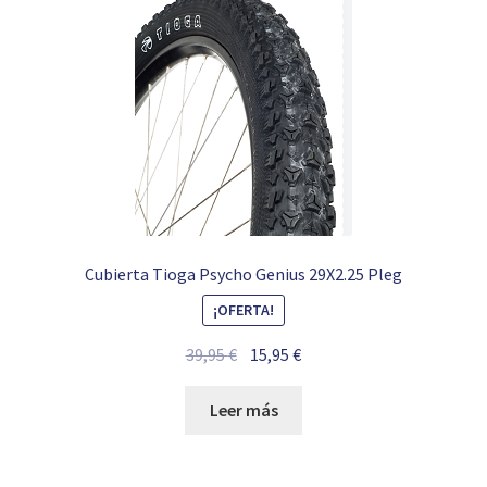
Cubierta Tioga Psycho Genius 29X2.25 Pleg
¡OFERTA!
El
El
39,95
€
15,95
€
precio
precio
original
actual
Leer más
era:
es:
39,95 €.
15,95 €.