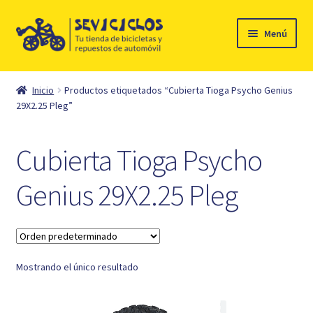
Ir
Ir
Menú
a
al
la
contenido
Inicio
navegación
Inicio
Productos etiquetados “Cubierta Tioga Psycho Genius
Expandi
29X2.25 Pleg”
Ciclismo
el
menú
Automóvil
Cubierta Tioga Psycho
hijo
Mi cuenta
Genius 29X2.25 Pleg
Contacto
Mostrando el único resultado