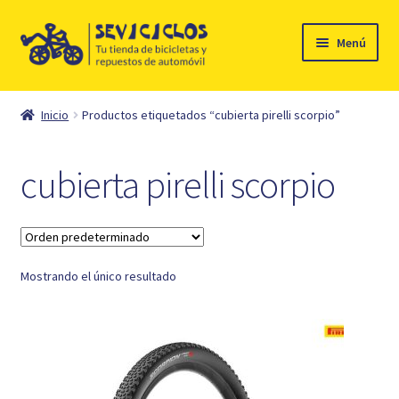
Ir
Ir
Menú
a
al
la
contenido
Inicio
navegación
Inicio
Productos etiquetados “cubierta pirelli scorpio”
Expandi
Ciclismo
el
cubierta pirelli scorpio
menú
Automóvil
hijo
Mi cuenta
Mostrando el único resultado
Contacto