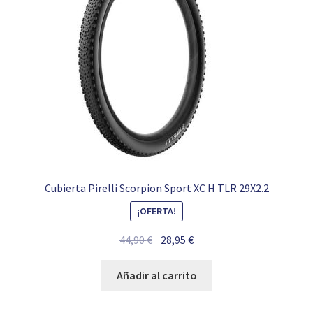
Cubierta Pirelli Scorpion Sport XC H TLR 29X2.2
¡OFERTA!
El
El
44,90
€
28,95
€
precio
precio
original
actual
Añadir al carrito
era:
es:
44,90 €.
28,95 €.