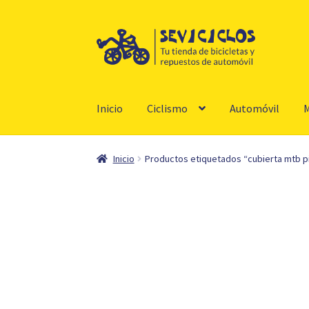
Ir
Ir
a
al
la
contenido
navegación
Inicio
Ciclismo
Automóvil
M
Inicio
Productos etiquetados “cubierta mtb pir