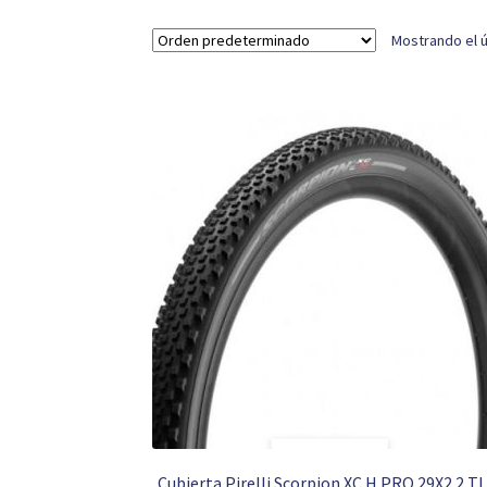
Mostrando el ú
Cubierta Pirelli Scorpion XC H PRO 29X2.2 T