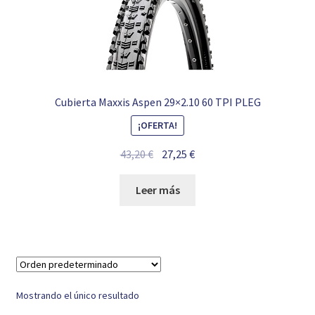
Cubierta Maxxis Aspen 29×2.10 60 TPI PLEG
¡OFERTA!
El
El
43,20
€
27,25
€
precio
precio
original
actual
Leer más
era:
es:
43,20 €.
27,25 €.
Mostrando el único resultado