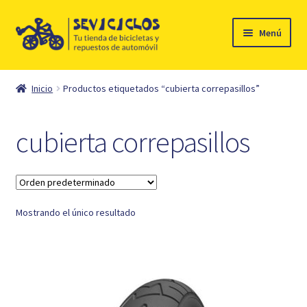
Ir
Ir
Menú
a
al
la
contenido
Inicio
navegación
Inicio
Productos etiquetados “cubierta correpasillos”
Expandi
Ciclismo
el
cubierta correpasillos
menú
Automóvil
hijo
Mi cuenta
Mostrando el único resultado
Contacto