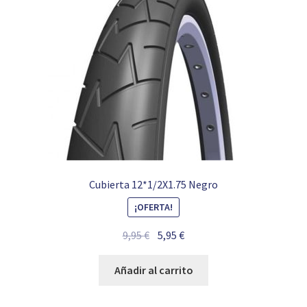
Cubierta 12*1/2X1.75 Negro
¡OFERTA!
El
El
9,95
€
5,95
€
precio
precio
original
actual
Añadir al carrito
era:
es:
9,95 €.
5,95 €.