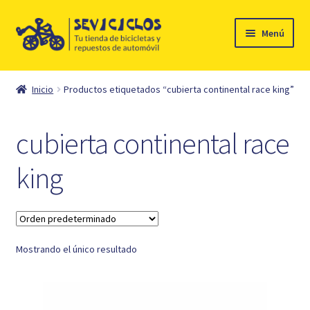
Ir
Ir
Menú
a
al
la
contenido
Inicio
navegación
Inicio
Productos etiquetados “cubierta continental race king”
Expandi
Ciclismo
el
cubierta continental race
menú
Automóvil
hijo
king
Mi cuenta
Contacto
Mostrando el único resultado