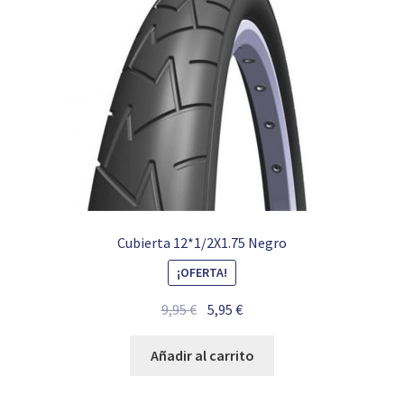
Cubierta 12*1/2X1.75 Negro
¡OFERTA!
El
El
9,95
€
5,95
€
precio
precio
original
actual
Añadir al carrito
era:
es:
9,95 €.
5,95 €.