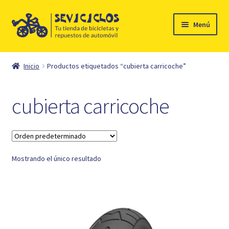
Ir
Ir
Menú
a
al
la
contenido
Inicio
navegación
Inicio
Productos etiquetados “cubierta carricoche”
Expandi
Ciclismo
el
cubierta carricoche
menú
Automóvil
hijo
Mi cuenta
Mostrando el único resultado
Contacto