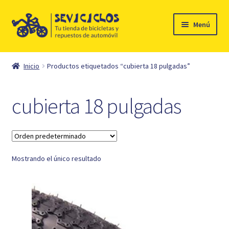
Ir
Ir
Menú
a
al
la
contenido
Inicio
navegación
Inicio
Productos etiquetados “cubierta 18 pulgadas”
Expandi
Ciclismo
el
cubierta 18 pulgadas
menú
Automóvil
hijo
Mi cuenta
Mostrando el único resultado
Contacto