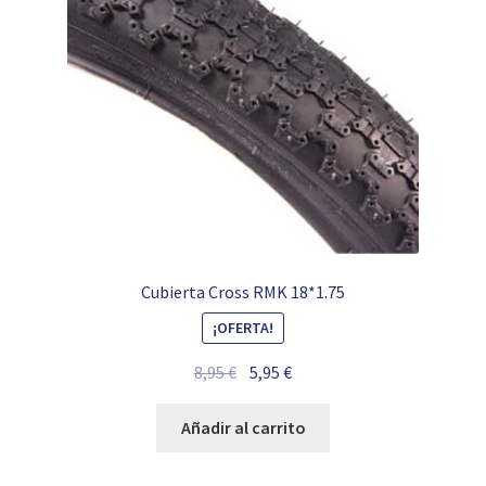
Cubierta Cross RMK 18*1.75
¡OFERTA!
El
El
8,95
€
5,95
€
precio
precio
original
actual
Añadir al carrito
era:
es:
8,95 €.
5,95 €.