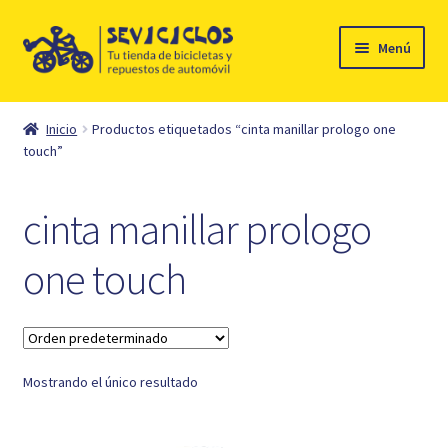
Ir
Ir
Menú
a
al
la
contenido
Inicio
navegación
Inicio
Productos etiquetados “cinta manillar prologo one
Expandi
touch”
Ciclismo
el
menú
Automóvil
cinta manillar prologo
hijo
Mi cuenta
one touch
Contacto
Mostrando el único resultado