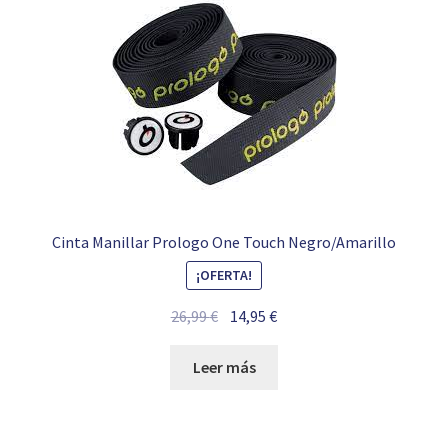
Cinta Manillar Prologo One Touch Negro/Amarillo
¡OFERTA!
El
El
26,99
€
14,95
€
precio
precio
original
actual
Leer más
era:
es:
26,99 €.
14,95 €.