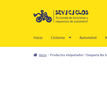
Ir
Ir
a
al
la
contenido
navegación
Inicio
Ciclismo
Automóvil
M
Inicio
Productos etiquetados “chaqueta tkx tal