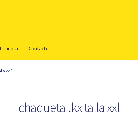
i cuenta
Contacto
la xxl”
chaqueta tkx talla xxl