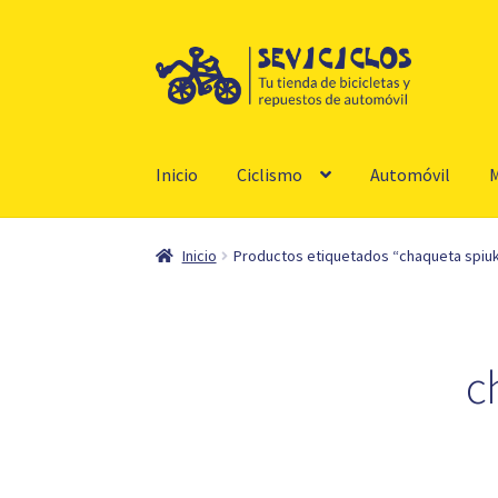
Ir
Ir
a
al
la
contenido
navegación
Inicio
Ciclismo
Automóvil
M
Inicio
Productos etiquetados “chaqueta spiuk
c