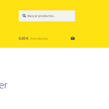
Buscar
Buscar
por:
0,00
€
0 productos
er