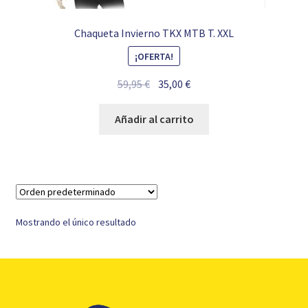
Chaqueta Invierno TKX MTB T. XXL
¡OFERTA!
El
El
59,95
€
35,00
€
precio
precio
original
actual
Añadir al carrito
era:
es:
59,95 €.
35,00 €.
Mostrando el único resultado