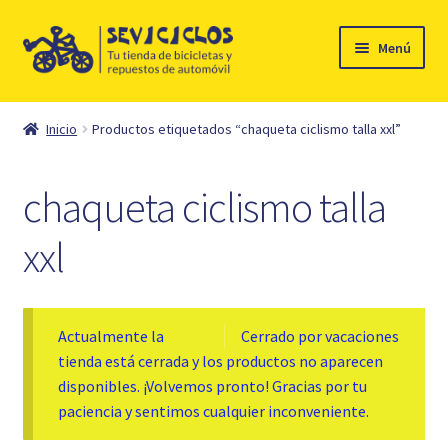
Ir
Ir
Menú
a
al
la
contenido
Inicio
navegación
Inicio
Productos etiquetados “chaqueta ciclismo talla xxl”
Expandi
Ciclismo
el
chaqueta ciclismo talla
menú
Automóvil
hijo
xxl
Mi cuenta
Contacto
Actualmente la
Cerrado por vacaciones
tienda está cerrada y los productos no aparecen
disponibles. ¡Volvemos pronto! Gracias por tu
paciencia y sentimos cualquier inconveniente.