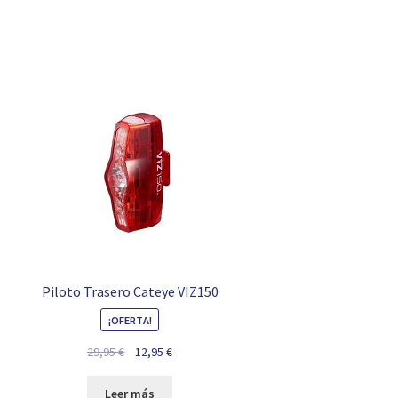
Piloto Trasero Cateye VIZ150
¡OFERTA!
El
El
29,95
€
12,95
€
precio
precio
original
actual
Leer más