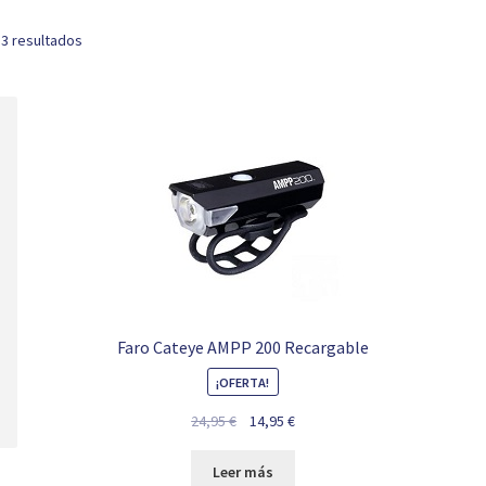
 3 resultados
Faro Cateye AMPP 200 Recargable
¡OFERTA!
El
El
24,95
€
14,95
€
precio
precio
original
actual
Leer más