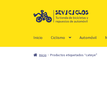
Ir
Ir
a
al
la
contenido
navegación
Inicio
Ciclismo
Automóvil
M
Inicio
Productos etiquetados “cateye”