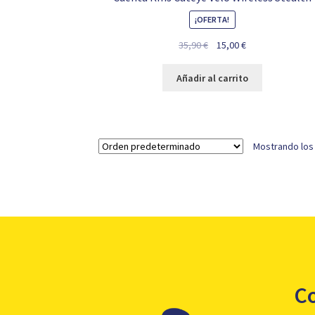
¡OFERTA!
El
El
35,90
€
15,00
€
precio
precio
original
actual
Añadir al carrito
era:
es:
35,90 €.
15,00 €.
Mostrando los
C