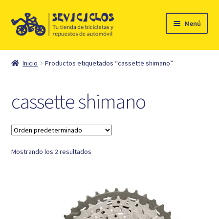
Ir
Ir
Menú
a
al
la
contenido
Inicio
navegación
Inicio
Productos etiquetados “cassette shimano”
Expandi
Ciclismo
el
cassette shimano
menú
Automóvil
hijo
Mi cuenta
Mostrando los 2 resultados
Contacto