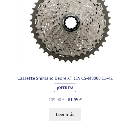
Cassette Shimano Deore XT 11V CS-M8000 11-42
¡OFERTA!
El
El
109,90
€
61,95
€
precio
precio
original
actual
Leer más
era:
es:
109,90 €.
61,95 €.