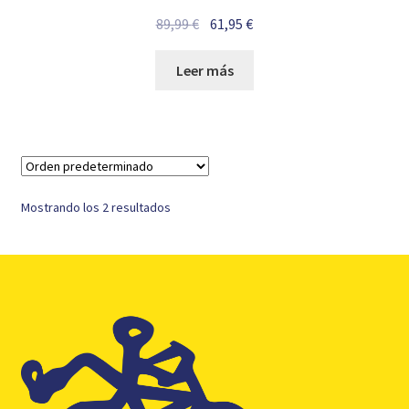
El
El
89,99
€
61,95
€
precio
precio
original
actual
Leer más
era:
es:
89,99 €.
61,95 €.
Mostrando los 2 resultados