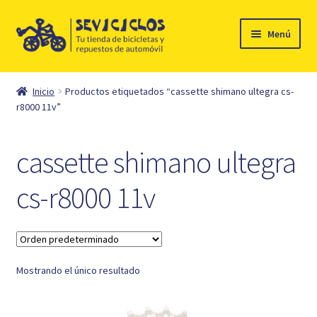
Ir
Ir
Menú
a
al
la
contenido
Inicio
navegación
Inicio
Productos etiquetados “cassette shimano ultegra cs-
Expandi
r8000 11v”
Ciclismo
el
menú
Automóvil
cassette shimano ultegra
hijo
Mi cuenta
cs-r8000 11v
Contacto
Mostrando el único resultado