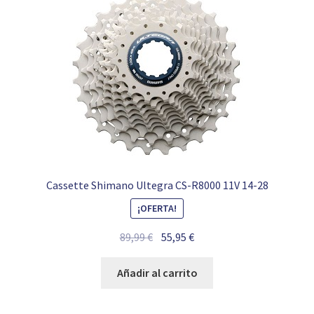
Cassette Shimano Ultegra CS-R8000 11V 14-28
¡OFERTA!
El
El
89,99
€
55,95
€
precio
precio
original
actual
Añadir al carrito
era:
es:
89,99 €.
55,95 €.