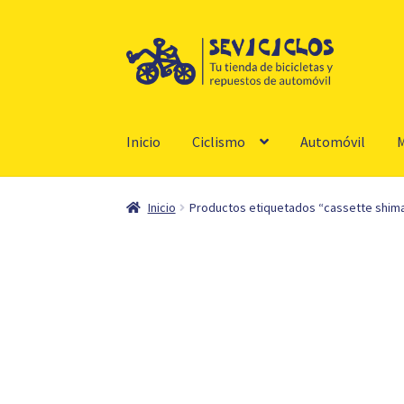
Ir
Ir
a
al
la
contenido
navegación
Inicio
Ciclismo
Automóvil
M
Inicio
Productos etiquetados “cassette shima