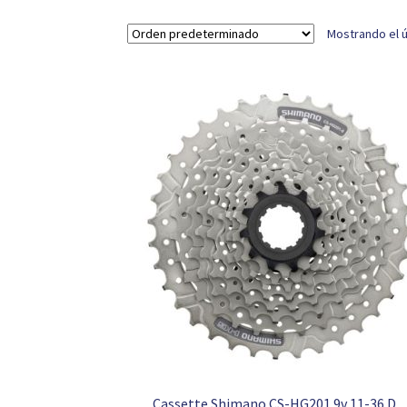
Mostrando el ú
Cassette Shimano CS-HG201 9v 11-36 D