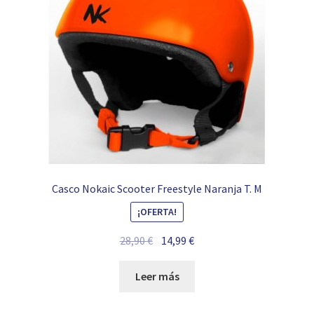
Casco Nokaic Scooter Freestyle Naranja T. M
¡OFERTA!
El
El
28,90
€
14,99
€
precio
precio
original
actual
Leer más
era:
es:
28,90 €.
14,99 €.