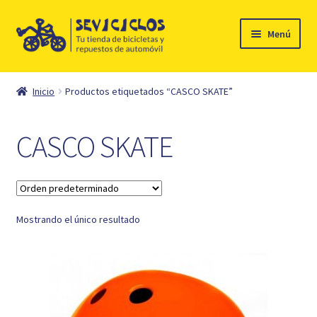
Ir
Ir
Menú
a
al
la
contenido
Inicio
navegación
Inicio
Productos etiquetados “CASCO SKATE”
Expandi
Ciclismo
el
CASCO SKATE
menú
Automóvil
hijo
Mi cuenta
Mostrando el único resultado
Contacto