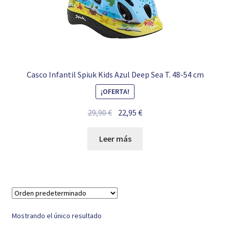
Casco Infantil Spiuk Kids Azul Deep Sea T. 48-54 cm
¡OFERTA!
El
El
29,90
€
22,95
€
precio
precio
original
actual
Leer más
era:
es:
29,90 €.
22,95 €.
Mostrando el único resultado