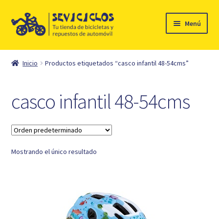
Ir
Ir
Menú
a
al
la
contenido
Inicio
navegación
Inicio
Productos etiquetados “casco infantil 48-54cms”
Expandi
Ciclismo
el
casco infantil 48-54cms
menú
Automóvil
hijo
Mi cuenta
Mostrando el único resultado
Contacto