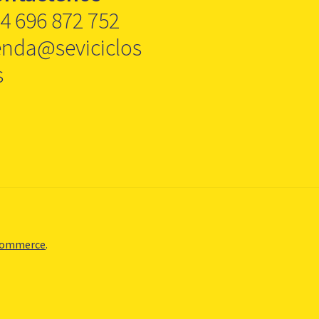
4 696 872 752
enda@seviciclos
s
Commerce
.