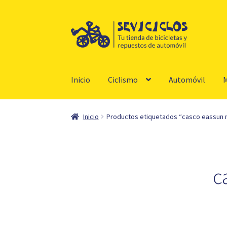
Ir
Ir
a
al
la
contenido
navegación
Inicio
Ciclismo
Automóvil
M
Inicio
Productos etiquetados “casco eassun
c