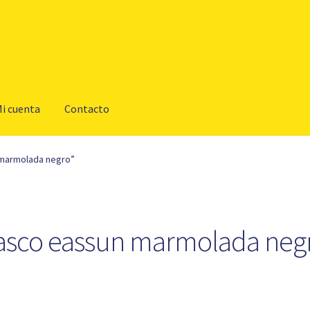
i cuenta
Contacto
 marmolada negro”
asco eassun marmolada neg