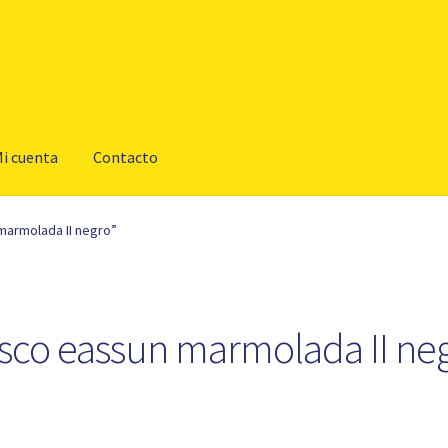
i cuenta
Contacto
marmolada II negro”
sco eassun marmolada II ne