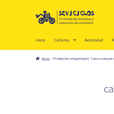
Ir
Ir
a
al
la
contenido
navegación
Inicio
Ciclismo
Automóvil
M
Inicio
Productos etiquetados “casco eassun 
ca