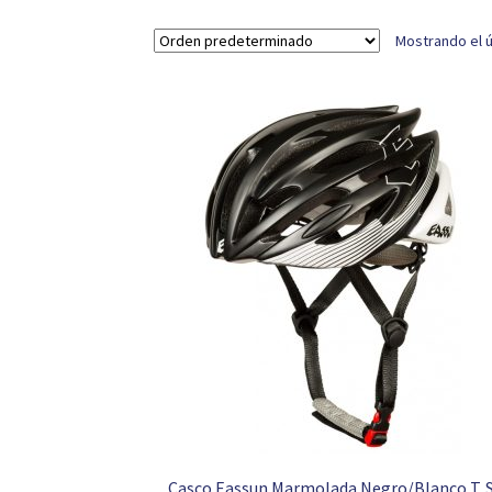
Mostrando el ú
Casco Eassun Marmolada Negro/Blanco T. 