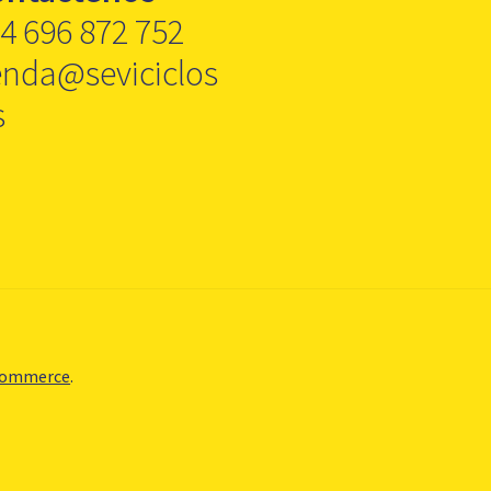
4 696 872 752
enda@seviciclos
s
Commerce
.