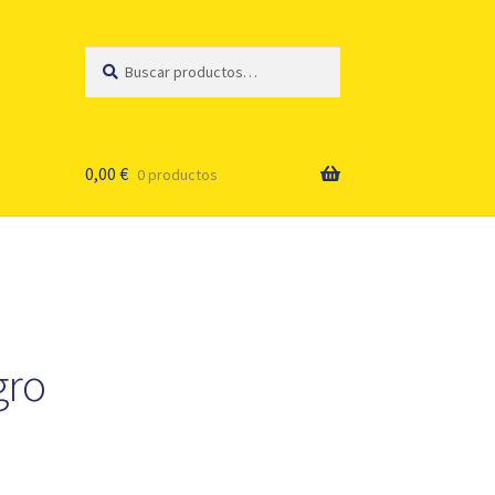
Buscar
Buscar
por:
0,00
€
0 productos
gro