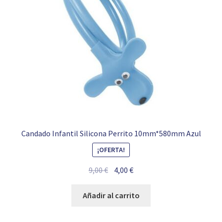
Candado Infantil Silicona Perrito 10mm*580mm Azul
¡OFERTA!
El
El
9,00
€
4,00
€
precio
precio
original
actual
Añadir al carrito
era:
es:
9,00 €.
4,00 €.