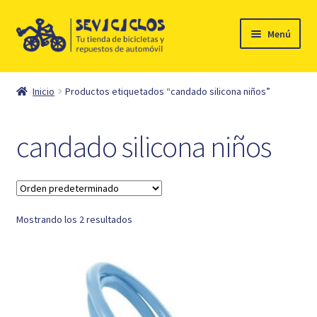
Ir
Ir
Menú
a
al
la
contenido
Inicio
navegación
Inicio
Productos etiquetados “candado silicona niños”
Expandi
Ciclismo
el
candado silicona niños
menú
Automóvil
hijo
Mi cuenta
Mostrando los 2 resultados
Contacto