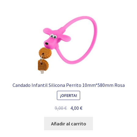
Candado Infantil Silicona Perrito 10mm*580mm Rosa
¡OFERTA!
El
El
9,00
€
4,00
€
precio
precio
original
actual
Añadir al carrito
era:
es: