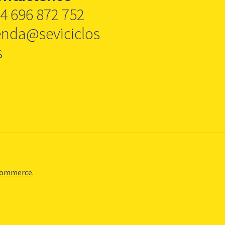
4 696 872 752
enda@seviciclos
s
Commerce
.