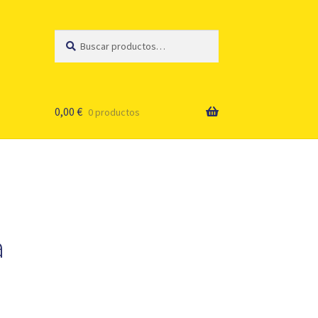
Buscar
Buscar
por:
0,00
€
0 productos
a