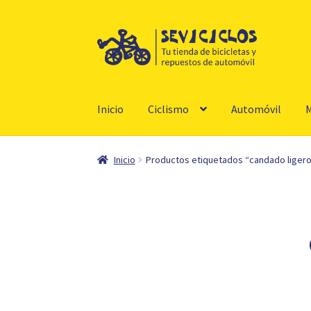
Ir
Ir
a
al
la
contenido
navegación
Inicio
Ciclismo
Automóvil
M
Inicio
Productos etiquetados “candado ligero 