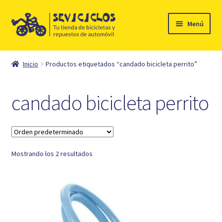
Ir
Ir
Menú
a
al
la
contenido
Inicio
navegación
Inicio
Productos etiquetados “candado bicicleta perrito”
Expandi
Ciclismo
el
candado bicicleta perrito
menú
Automóvil
hijo
Mi cuenta
Mostrando los 2 resultados
Contacto