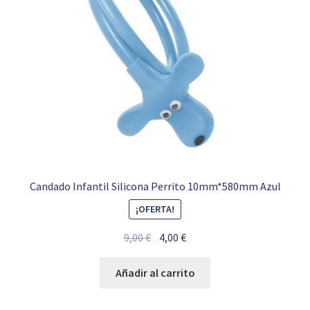
Candado Infantil Silicona Perrito 10mm*580mm Azul
¡OFERTA!
El
El
9,00
€
4,00
€
precio
precio
original
actual
Añadir al carrito
era:
es:
9,00 €.
4,00 €.