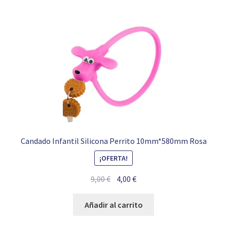
Candado Infantil Silicona Perrito 10mm*580mm Rosa
¡OFERTA!
El
El
9,00
€
4,00
€
precio
precio
original
actual
Añadir al carrito
era:
es: