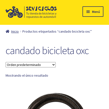
Ir
Ir
Menú
a
al
la
contenido
Inicio
navegación
Inicio
Productos etiquetados “candado bicicleta oxc”
Expandi
Ciclismo
el
candado bicicleta oxc
menú
Automóvil
hijo
Mi cuenta
Mostrando el único resultado
Contacto