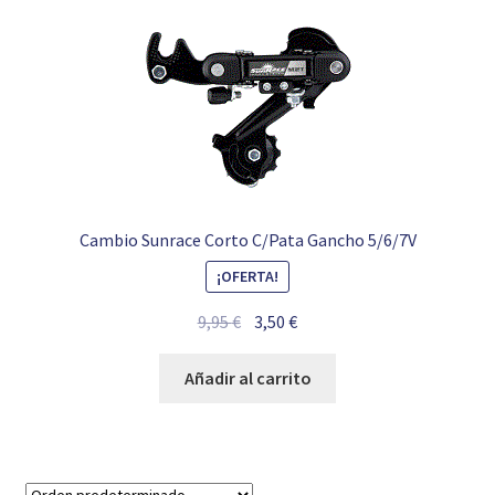
Cambio Sunrace Corto C/Pata Gancho 5/6/7V
¡OFERTA!
El
El
9,95
€
3,50
€
precio
precio
original
actual
Añadir al carrito
era:
es:
9,95 €.
3,50 €.