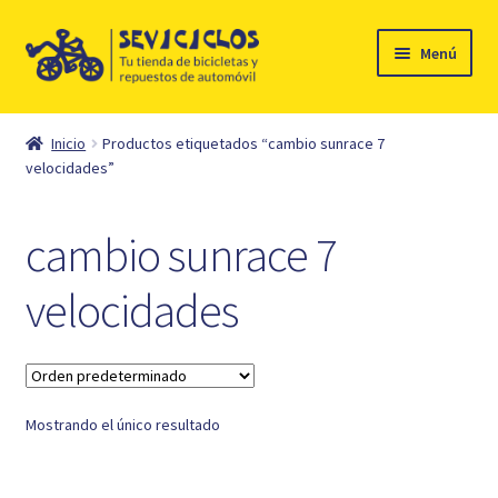
Ir
Ir
Menú
a
al
la
contenido
Inicio
navegación
Inicio
Productos etiquetados “cambio sunrace 7
Expandi
velocidades”
Ciclismo
el
menú
Automóvil
cambio sunrace 7
hijo
Mi cuenta
velocidades
Contacto
Mostrando el único resultado