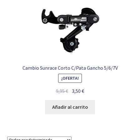
Cambio Sunrace Corto C/Pata Gancho 5/6/7V
¡OFERTA!
El
El
9,95
€
3,50
€
precio
precio
original
actual
Añadir al carrito
era:
es:
9,95 €.
3,50 €.