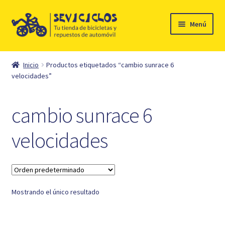
Ir
Ir
Menú
a
al
la
contenido
Inicio
navegación
Inicio
Productos etiquetados “cambio sunrace 6
Expandi
velocidades”
Ciclismo
el
menú
Automóvil
cambio sunrace 6
hijo
Mi cuenta
velocidades
Contacto
Mostrando el único resultado