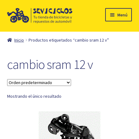
Ir
Ir
Menú
a
al
la
contenido
Inicio
navegación
Inicio
Productos etiquetados “cambio sram 12 v”
Expandi
Ciclismo
el
cambio sram 12 v
menú
Automóvil
hijo
Mi cuenta
Mostrando el único resultado
Contacto