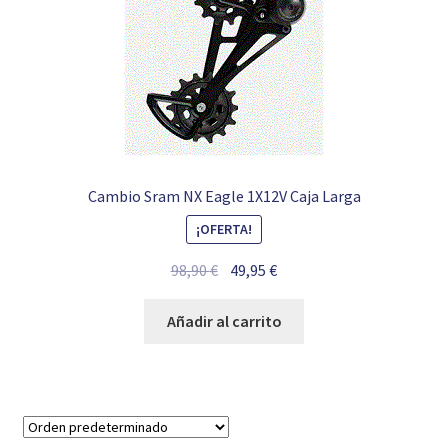
Cambio Sram NX Eagle 1X12V Caja Larga
¡OFERTA!
El
El
98,90
€
49,95
€
precio
precio
original
actual
Añadir al carrito
era:
es:
98,90 €.
49,95 €.