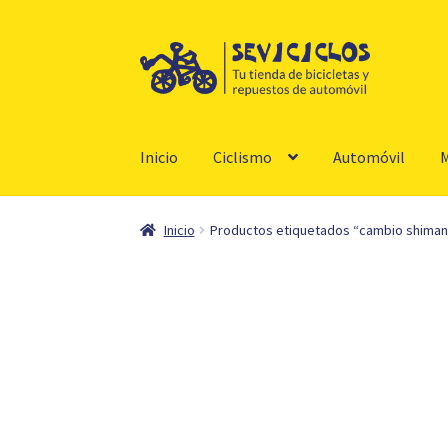
Ir
Ir
a
al
la
contenido
navegación
Inicio
Ciclismo
Automóvil
M
Inicio
Productos etiquetados “cambio shiman