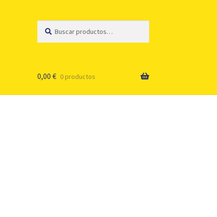
Buscar
Buscar
por:
0,00
€
0 productos