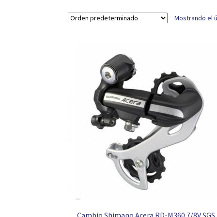
Mostrando el ú
Cambio Shimano Acera RD-M360 7/8V SGS