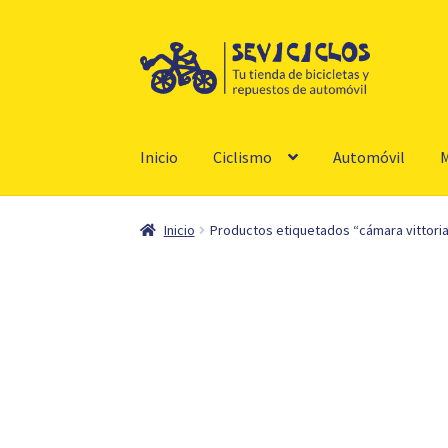
Ir
Ir
a
al
la
contenido
navegación
Inicio
Ciclismo
Automóvil
M
Inicio
Productos etiquetados “cámara vittori