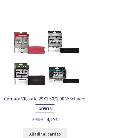
Cámara Vittoria 29X1.50/2.00 V/Schader
¡OFERTA!
El
El
5,50
€
4,10
€
precio
precio
original
actual
Añadir al carrito