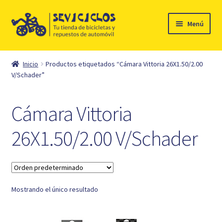
Ir
Ir
Menú
a
al
la
contenido
Inicio
navegación
Inicio
Productos etiquetados “Cámara Vittoria 26X1.50/2.00
Expandi
V/Schader”
Ciclismo
el
menú
Automóvil
Cámara Vittoria
hijo
Mi cuenta
26X1.50/2.00 V/Schader
Contacto
Mostrando el único resultado