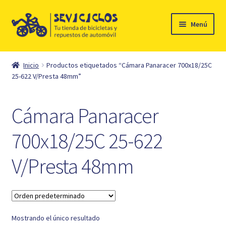
Ir
Ir
Menú
a
al
la
contenido
Inicio
navegación
Inicio
Productos etiquetados “Cámara Panaracer 700x18/25C
Expandi
25-622 V/Presta 48mm”
Ciclismo
el
menú
Automóvil
Cámara Panaracer
hijo
Mi cuenta
700x18/25C 25-622
V/Presta 48mm
Contacto
Mostrando el único resultado