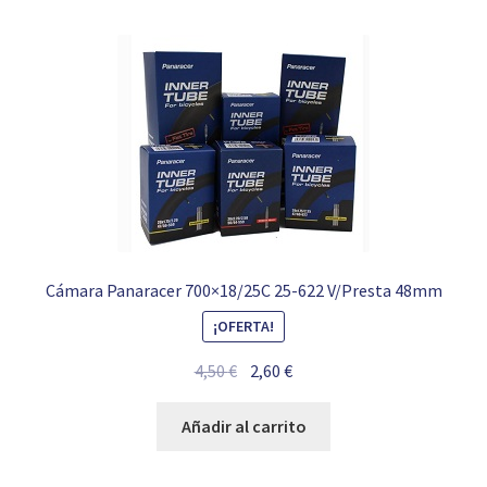
Cámara Panaracer 700×18/25C 25-622 V/Presta 48mm
¡OFERTA!
El
El
4,50
€
2,60
€
precio
precio
original
actual
Añadir al carrito
era:
es:
4,50 €.
2,60 €.