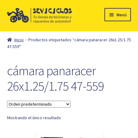
Ir
Ir
Menú
a
al
la
contenido
Inicio
navegación
Inicio
Productos etiquetados “cámara panaracer 26x1.25/1.75
Expandi
47-559”
Ciclismo
el
menú
Automóvil
cámara panaracer
hijo
Mi cuenta
26x1.25/1.75 47-559
Contacto
Mostrando el único resultado