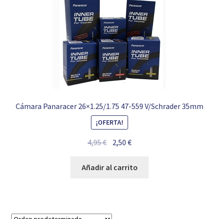
Cámara Panaracer 26×1.25/1.75 47-559 V/Schrader 35mm
¡OFERTA!
El
El
4,95
€
2,50
€
precio
precio
original
actual
Añadir al carrito
era:
es:
4,95 €.
2,50 €.