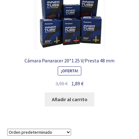
Cámara Panaracer 20*1.25 V/Presta 48 mm
¡OFERTA!
El
El
3,90
€
1,89
€
precio
precio
original
actual
Añadir al carrito
era:
es:
3,90 €.
1,89 €.