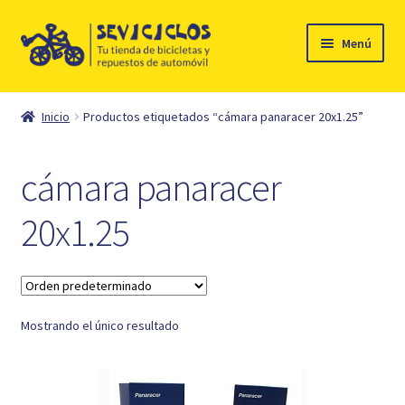
Ir
Ir
Menú
a
al
la
contenido
Inicio
navegación
Inicio
Productos etiquetados “cámara panaracer 20x1.25”
Expandi
Ciclismo
el
cámara panaracer
menú
Automóvil
hijo
20x1.25
Mi cuenta
Contacto
Mostrando el único resultado