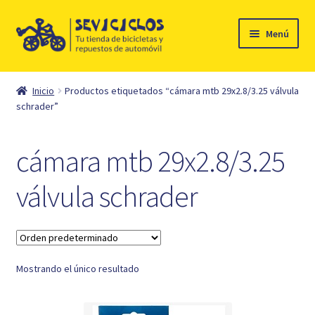
Ir
Ir
Menú
a
al
la
contenido
Inicio
navegación
Inicio
Productos etiquetados “cámara mtb 29x2.8/3.25 válvula
Expandi
schrader”
Ciclismo
el
menú
Automóvil
cámara mtb 29x2.8/3.25
hijo
Mi cuenta
válvula schrader
Contacto
Mostrando el único resultado