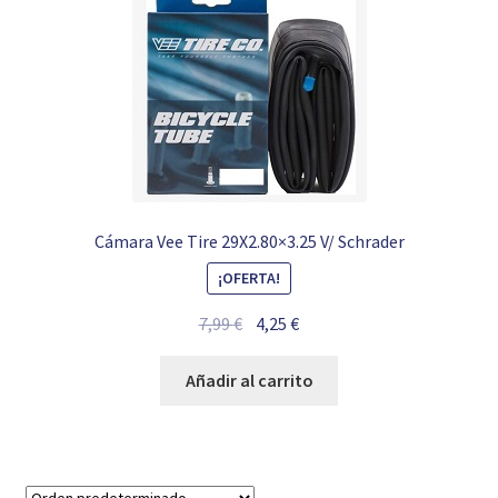
Cámara Vee Tire 29X2.80×3.25 V/ Schrader
¡OFERTA!
El
El
7,99
€
4,25
€
precio
precio
original
actual
Añadir al carrito
era:
es:
7,99 €.
4,25 €.