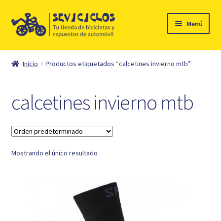
Ir
Ir
Menú
a
al
la
contenido
Inicio
navegación
Inicio
Productos etiquetados “calcetines invierno mtb”
Expandi
Ciclismo
el
calcetines invierno mtb
menú
Automóvil
hijo
Mi cuenta
Mostrando el único resultado
Contacto