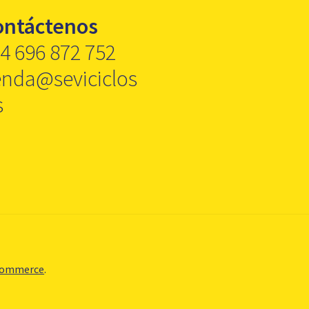
ontáctenos
4 696 872 752
enda@seviciclos
s
Commerce
.