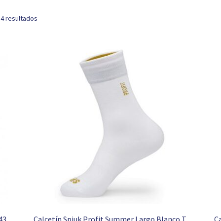
 4 resultados
43
Calcetín Spiuk Profit Summer Largo Blanco T.
Ca