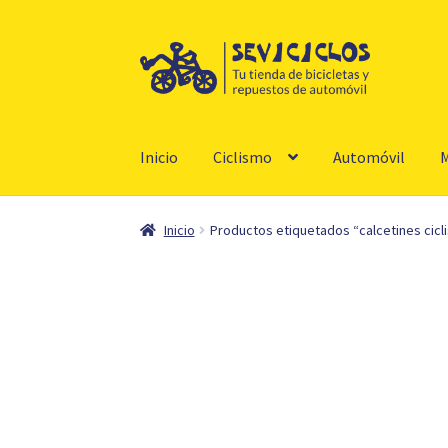
Ir
Ir
a
al
la
contenido
navegación
Inicio
Ciclismo
Automóvil
M
Inicio
Productos etiquetados “calcetines cicl