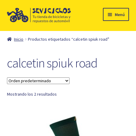
Ir
Ir
Menú
a
al
la
contenido
Inicio
navegación
Inicio
Productos etiquetados “calcetin spiuk road”
Expandi
Ciclismo
el
calcetin spiuk road
menú
Automóvil
hijo
Mi cuenta
Mostrando los 2 resultados
Contacto