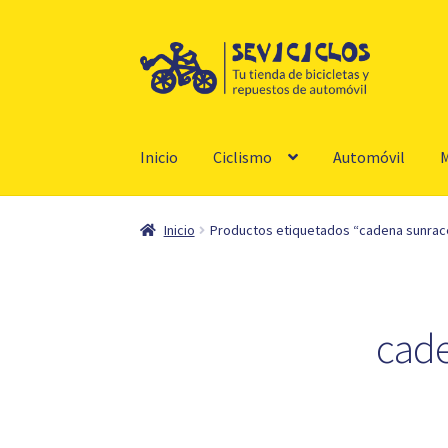
Ir
Ir
a
al
la
contenido
navegación
Inicio
Ciclismo
Automóvil
M
Inicio
Productos etiquetados “cadena sunrac
cade