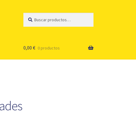
Buscar
Buscar
por:
0,00
€
0 productos
dades