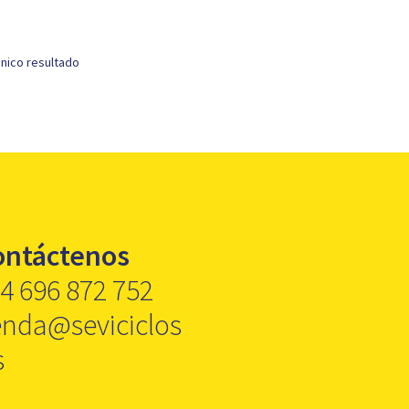
nico resultado
ontáctenos
4 696 872 752
enda@seviciclos
s