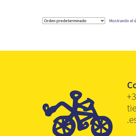
9,95 €.
5,99 €.
Mostrando el ú
C
+3
ti
.e