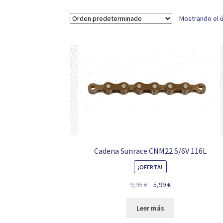
Mostrando el ú
Cadena Sunrace CNM22 5/6V 116L
¡OFERTA!
El
El
9,95
€
5,99
€
precio
precio
original
actual
Leer más
era:
es: