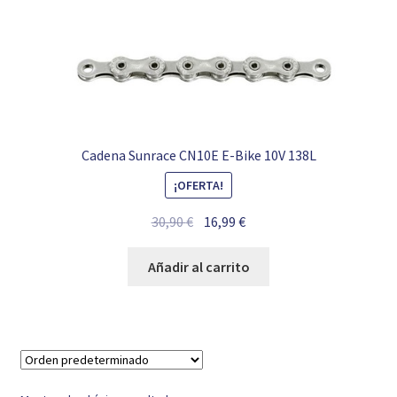
Cadena Sunrace CN10E E-Bike 10V 138L
¡OFERTA!
El
El
30,90
€
16,99
€
precio
precio
original
actual
Añadir al carrito
era:
es:
30,90 €.
16,99 €.