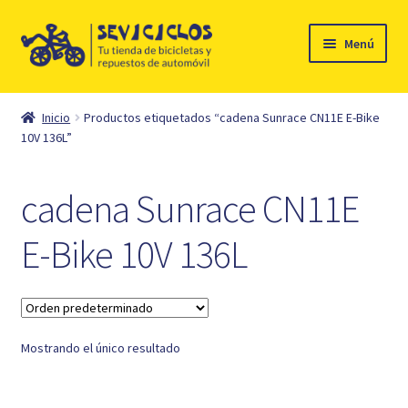
Ir
Ir
Menú
a
al
la
contenido
Inicio
navegación
Inicio
Productos etiquetados “cadena Sunrace CN11E E-Bike
Expandi
10V 136L”
Ciclismo
el
menú
Automóvil
cadena Sunrace CN11E
hijo
Mi cuenta
E-Bike 10V 136L
Contacto
Mostrando el único resultado