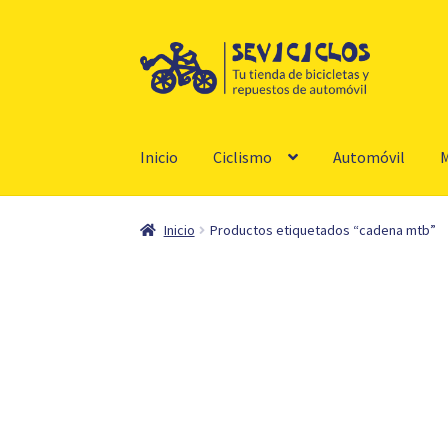
Ir
Ir
a
al
la
contenido
navegación
Inicio
Ciclismo
Automóvil
M
Inicio
Productos etiquetados “cadena mtb”